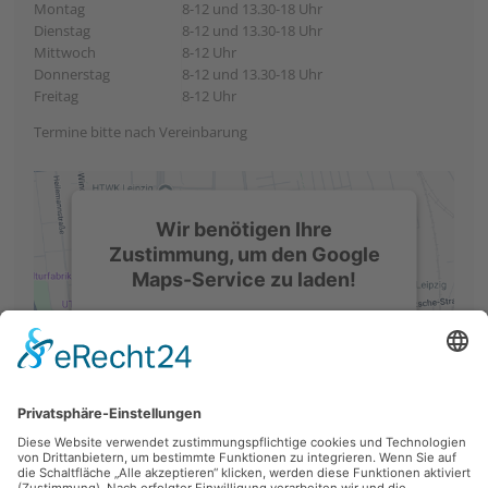
Montag
8-12 und 13.30-18 Uhr
Dienstag
8-12 und 13.30-18 Uhr
Mittwoch
8-12 Uhr
Donnerstag
8-12 und 13.30-18 Uhr
Freitag
8-12 Uhr
Termine bitte nach Vereinbarung
Wir benötigen Ihre
Zustimmung, um den Google
Maps-Service zu laden!
Wir verwenden einen Service eines
Drittanbieters, um Karteninhalte
einzubetten. Dieser Service kann Daten
zu Ihren Aktivitäten sammeln. Bitte lesen
Sie die Details durch und stimmen Sie
der Nutzung des Service zu, um diese
Karte anzuzeigen.